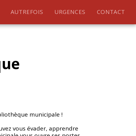
AUTREFOIS
URGENCES
CONTACT
ue 
bliothèque municipale !
uvez vous évader, apprendre 
icipale vous ouvre ses portes 